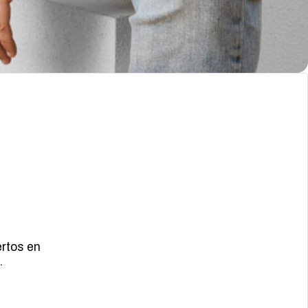
ertos en
.