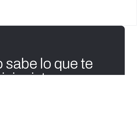
 sabe lo que te
ricionista.
detalle. Es lo que hace que el
, cada especialista trabaja con
endocrinólogo no sabe qué ajustó la
 pasada. Tu entrenador no sabe cómo