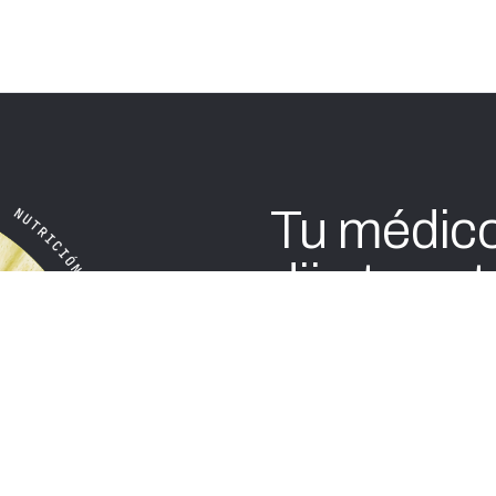
Tu médico
dijo tu nut
La coordinación no es un 
protocolo funcione.
Primer mes gratis
En cualquier otro modelo
información parcial. Tu 
nutricionista la semana
va tu analítica.